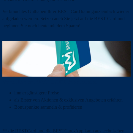
Verbrauchtes Guthaben Ihrer BEST Card kann ganz einfach wieder
aufgeladen werden. Setzen auch Sie jetzt auf die BEST Card und
beginnen Sie noch heute mit dem Sparen!
Vorteile der BEST CARD App hamm
immer günstigere Preise
als Erster von Aktionen & exklusiven Angeboten erfahren
Bonuspunkte sammeln & profitieren
** die BESTCard und die BESTCard-App kann aus technischen