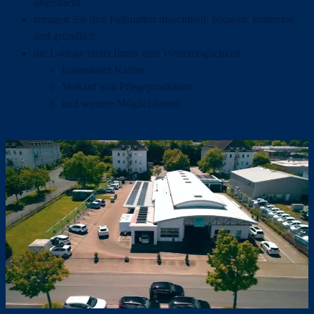
überrdacht
reinigen Sie Ihre Fußmatten maschinell: bequem, kostenlos
und gründlich
die Lounge bietet Ihnen eine Wartemöglichkeit:
kostenloser Kaffee
Verkauf von Pflegeprodukten
und weitere Möglichkeiten