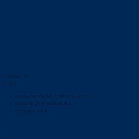
Unsere Preise im Überblick:
Wasch- und Pflegeprogramme
SUPERSCHAUM
Autowäsche
14,00
€
Superschaumwäsche mit Spezial-Textil
maschinelle Felgenreinigung
Trocknungshilfe
LACKPFLEGE