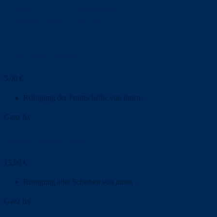
Direkt zum mitnehmen
Unsere Produkte für euch!
Klare Sicht Paket
5,00
€
Reinigung der Frontscheibe von innen
Ganz fix
Alle Scheiben Paket
13,00
€
Reinigung aller Scheiben von innen
Ganz fix