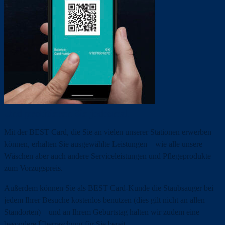
Und profitieren Sie jedesmal
Mit der BEST Card, die Sie an vielen unserer Stationen erwerben
können, erhalten Sie ausgewählte Leistungen – wie alle unsere
Wäschen aber auch andere Serviceleistungen und Pflegeprodukte –
zum Vorzugspreis.
Außerdem können Sie als BEST Card-Kunde die Staubsauger bei
jedem Ihrer Besuche kostenlos benutzen (dies gilt nicht an allen
Standorten) – und an Ihrem Geburtstag halten wir zudem eine
besondere Überraschung für Sie bereit.